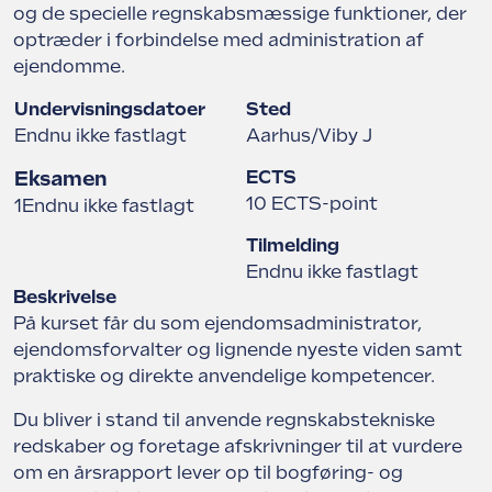
og de specielle regnskabsmæssige funktioner, der
optræder i forbindelse med administration af
Struer Grundejerforening
Udlejerforeningen Vestfyn
ejendomme.
Udlejerforeningen Midtvest
Vejle Grundejerforening
Undervisningsdatoer
Sted
Endnu ikke fastlagt
Aarhus/Viby J
Udlejerforeningen Aarhus
Eksamen
ECTS
10 ECTS-point
1Endnu ikke fastlagt
Viborg Udlejerforening
Tilmelding
Endnu ikke fastlagt
Beskrivelse
På kurset får du som ejendomsadministrator,
ejendomsforvalter og lignende nyeste viden samt
praktiske og direkte anvendelige kompetencer.
Du bliver i stand til anvende regnskabstekniske
redskaber og foretage afskrivninger til at vurdere
om en årsrapport lever op til bogføring- og