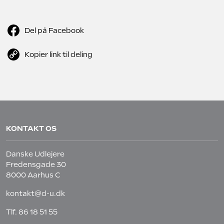
Del på Facebook
Kopier link til deling
KONTAKT OS
Danske Udlejere
Fredensgade 30
8000 Aarhus C
kontakt@d-u.dk
Tlf.
86 18 51 55