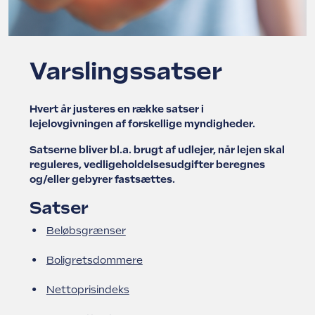
Struer Grundejerforening
Udlejerforeningen Vestfyn
Udlejerforeningen Midtvest
Vejle Grundejerforening
Varslingssatser
Udlejerforeningen Aarhus
Hvert år justeres en række satser i
lejelovgivningen af forskellige myndigheder.
Viborg Udlejerforening
Satserne bliver bl.a. brugt af udlejer, når lejen skal
reguleres, vedligeholdelsesudgifter beregnes
og/eller gebyrer fastsættes.
Satser
Beløbsgrænser
Boligretsdommere
Nettoprisindeks