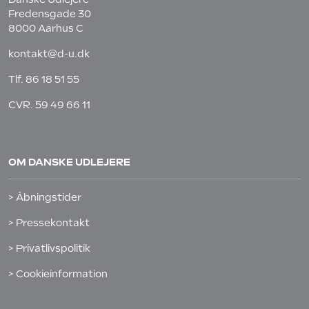
Fredensgade 30
8000 Aarhus C
kontakt@d-u.dk
Tlf.
86 18 51 55
CVR. 59 49 66 11
OM DANSKE UDLEJERE
> Åbningstider
> Pressekontakt
> Privatlivspolitik
> Cookieinformation