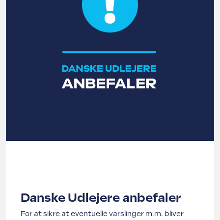
.
.
Danske Udlejere anbefaler
For at sikre at eventuelle varslinger m.m. bliver