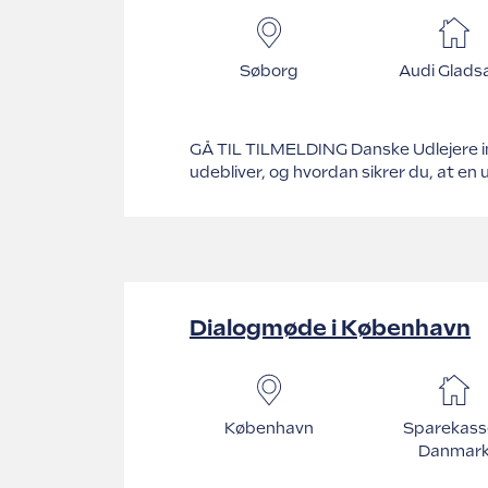
Søborg
Audi Glads
GÅ TIL TILMELDING Danske Udlejere invi
udebliver, og hvordan sikrer du, at en
Dialogmøde i København
København
Sparekass
Danmar