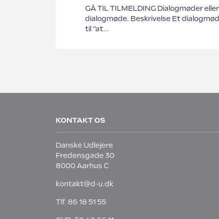
GÅ TIL TILMELDING Dialogmøder eller 
dialogmøde. Beskrivelse Et dialogmøde
til ”at...
KONTAKT OS
Danske Udlejere
Fredensgade 30
8000 Aarhus C
kontakt@d-u.dk
Tlf.
86 18 51 55