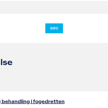
SØG
lse
g behandling i fogedretten