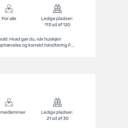
For alle
Ledige pladser:
113 ud af 120
hold: Hvad gør du, når huslejen
 ophævelse og korrekt håndtering F...
r medlemmer
Ledige pladser:
21 ud af 30