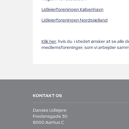
Udlejerforeningen København
Udlejerforeningen Nordsjælland
Klik her
, hvis du i stedet ønsker at se alle d
medlemsforeninger, som vi arbejder sam
KONTAKT OS
Danske Udlejere
Fredensgade 30
8000 Aarhus C