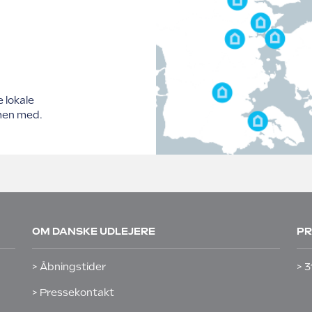
e lokale
men med.
OM DANSKE UDLEJERE
PR
> Åbningstider
> 3
> Pressekontakt