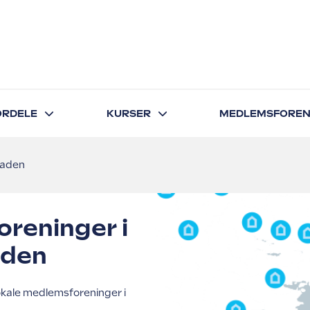
FORDELE
KURSER
MEDLEMSFOREN
taden
reninger i
aden
kale medlemsforeninger i