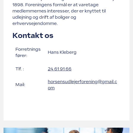
1898. Foreningens formål er at varetage
Struer Grundejerforening
Udlejerforeningen Vestfyn
medlemmernes interesser, der er knyttet til
udlejning og drift af boliger og
erhvervsejendomme.
Udlejerforeningen Midtvest
Vejle Grundejerforening
Kontakt os
Udlejerforeningen Aarhus
Forretnings
Hans Kleberg
fører:
Viborg Udlejerforening
Tlf. :
24 61 91 66
horsensudlejerforening@gmail.c
Mail:
om