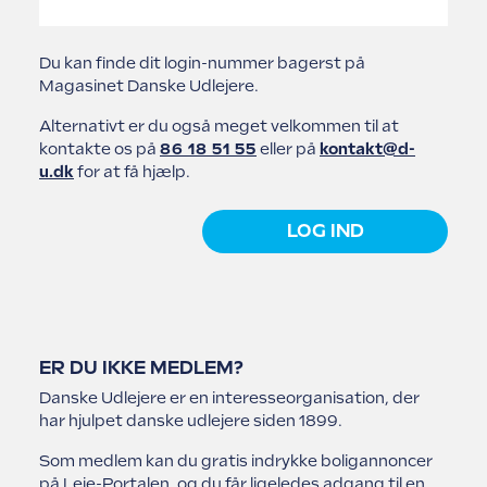
Struer Grundejerforening
Udlejerforeningen Vestfyn
Du kan finde dit login-nummer bagerst på
Magasinet Danske Udlejere.
Udlejerforeningen Midtvest
Vejle Grundejerforening
Alternativt er du også meget velkommen til at
kontakte os på
86 18 51 55
eller på
kontakt@d-
Udlejerforeningen Aarhus
u.dk
for at få hjælp.
Viborg Udlejerforening
LOG IND
ER DU IKKE MEDLEM?
Danske Udlejere er en interesseorganisation, der
har hjulpet danske udlejere siden 1899.
Som medlem kan du gratis indrykke boligannoncer
på Leje-Portalen, og du får ligeledes adgang til en