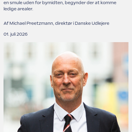
en smule uden for bymidten, begynder der at komme
ledige arealer.
Struer Grundejerforening
Udlejerforeningen Vestfyn
Af Michael Preetzmann, direktør i Danske Udlejere
Udlejerforeningen Midtvest
Vejle Grundejerforening
01. juli 2026
Udlejerforeningen Aarhus
Viborg Udlejerforening