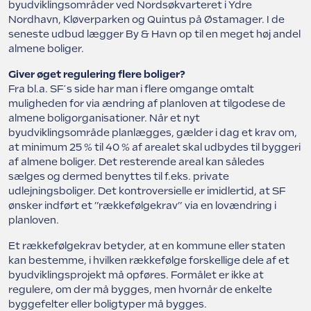
byudviklingsområder ved Nordsøkvarteret i Ydre
Nordhavn, Kløverparken og Quintus på Østamager. I de
seneste udbud lægger By & Havn op til en meget høj andel
almene boliger.
Giver øget regulering flere boliger?
Fra bl.a. SF´s side har man i flere omgange omtalt
muligheden for via ændring af planloven at tilgodese de
almene boligorganisationer. Når et nyt
byudviklingsområde planlægges, gælder i dag et krav om,
at minimum 25 % til 40 % af arealet skal udbydes til byggeri
af almene boliger. Det resterende areal kan således
sælges og dermed benyttes til f.eks. private
udlejningsboliger. Det kontroversielle er imidlertid, at SF
ønsker indført et ”rækkefølgekrav” via en lovændring i
planloven.
Et rækkefølgekrav betyder, at en kommune eller staten
kan bestemme, i hvilken rækkefølge forskellige dele af et
byudviklingsprojekt må opføres. Formålet er ikke at
regulere, om der må bygges, men hvornår de enkelte
byggefelter eller boligtyper må bygges.