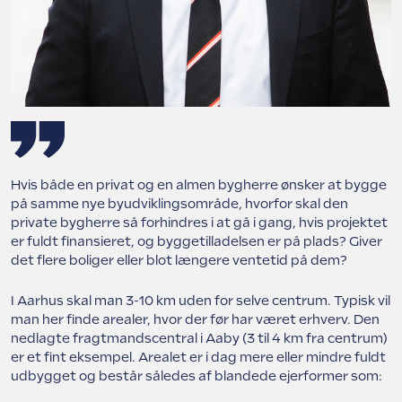
Hvis både en privat og en almen bygherre ønsker at bygge
på samme nye byudviklingsområde, hvorfor skal den
private bygherre så forhindres i at gå i gang, hvis projektet
er fuldt finansieret, og byggetilladelsen er på plads? Giver
det flere boliger eller blot længere ventetid på dem?
I Aarhus skal man 3-10 km uden for selve centrum. Typisk vil
man her finde arealer, hvor der før har været erhverv. Den
nedlagte fragtmandscentral i Aaby (3 til 4 km fra centrum)
er et fint eksempel. Arealet er i dag mere eller mindre fuldt
udbygget og består således af blandede ejerformer som: