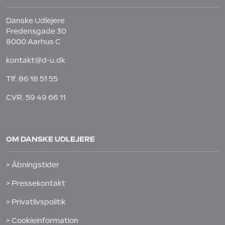
Danske Udlejere
Fredensgade 30
8000 Aarhus C
kontakt@d-u.dk
Tlf.
86 18 51 55
CVR. 59 49 66 11
OM DANSKE UDLEJERE
> Åbningstider
> Pressekontakt
> Privatlivspolitik
> Cookieinformation