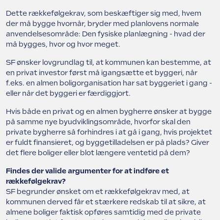
Dette rækkefølgekrav, som beskæftiger sig med, hvem
der må bygge hvornår, bryder med planlovens normale
anvendelsesområde: Den fysiske planlægning - hvad der
må bygges, hvor og hvor meget.
SF ønsker lovgrundlag til, at kommunen kan bestemme, at
en privat investor først må igangsætte et byggeri, når
f.eks. en almen boligorganisation har sat byggeriet i gang -
eller når det byggeri er færdiggjort.
Hvis både en privat og en almen bygherre ønsker at bygge
på samme nye byudviklingsområde, hvorfor skal den
private bygherre så forhindres i at gå i gang, hvis projektet
er fuldt finansieret, og byggetilladelsen er på plads? Giver
det flere boliger eller blot længere ventetid på dem?
Findes der valide argumenter for at indføre et
rækkefølgekrav?
SF begrunder ønsket om et rækkefølgekrav med, at
kommunen derved får et stærkere redskab til at sikre, at
almene boliger faktisk opføres samtidig med de private