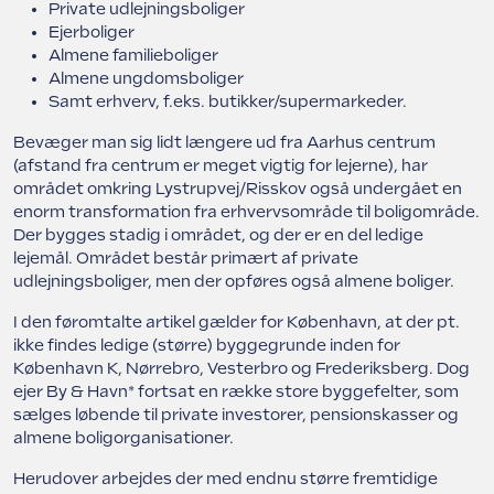
Private udlejningsboliger
Ejerboliger
Almene familieboliger
Almene ungdomsboliger
Samt erhverv, f.eks. butikker/supermarkeder.
Bevæger man sig lidt længere ud fra Aarhus centrum
(afstand fra centrum er meget vigtig for lejerne), har
området omkring Lystrupvej/Risskov også undergået en
enorm transformation fra erhvervsområde til boligområde.
Der bygges stadig i området, og der er en del ledige
lejemål. Området består primært af private
udlejningsboliger, men der opføres også almene boliger.
I den føromtalte artikel gælder for København, at der pt.
ikke findes ledige (større) byggegrunde inden for
København K, Nørrebro, Vesterbro og Frederiksberg. Dog
ejer By & Havn* fortsat en række store byggefelter, som
sælges løbende til private investorer, pensionskasser og
almene boligorganisationer.
Herudover arbejdes der med endnu større fremtidige