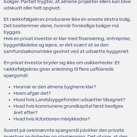
boliger. Partiet frygter, at almene projekter ellers kan blive
udskudt eller helt opgivet.
Et rækkefølgekrav producerer ikke én eneste ekstra bolig.
Det bestemmer alene, hvornår forskellige boliger må
bygges.
Hvis en privat investor er klar med finansiering, entreprise,
byggetilladelse og lejere, er det svært at se den
samfundsøkonomiske gevinst ved at udsætte byggeriet.
En privat investor bryder sig ikke om usikkerheder. Et
rækkefølgekrav giver anledning til flere uafklarede
spørgsmål:
Hvornår er den almene bygherre klar?
Hvem afgør det?
Hvad hvis Landsbyggefonden udsætter tilsagnet?
Hvad hvis kommunens grundkapital først bevilges
året efter?
Hvad hvis licitationen mislykkedes?
Svaret på ovennævnte spørgsmål påvirker den private
investors muligheder og planlægning. Det vil sige, at den