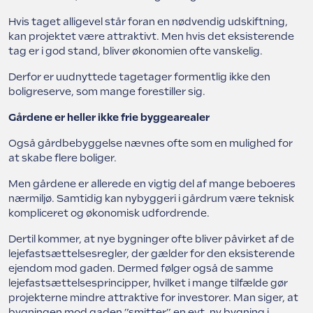
Hvis taget alligevel står foran en nødvendig udskiftning,
kan projektet være attraktivt. Men hvis det eksisterende
tag er i god stand, bliver økonomien ofte vanskelig.
Derfor er uudnyttede tagetager formentlig ikke den
boligreserve, som mange forestiller sig.
Gårdene er heller ikke frie byggearealer
Også gårdbebyggelse nævnes ofte som en mulighed for
at skabe flere boliger.
Men gårdene er allerede en vigtig del af mange beboeres
nærmiljø. Samtidig kan nybyggeri i gårdrum være teknisk
kompliceret og økonomisk udfordrende.
Dertil kommer, at nye bygninger ofte bliver påvirket af de
lejefastsættelsesregler, der gælder for den eksisterende
ejendom mod gaden. Dermed følger også de samme
lejefastsættelsesprincipper, hvilket i mange tilfælde gør
projekterne mindre attraktive for investorer. Man siger, at
bygningen mod gaden ”smitter” en evt. ny bygning i